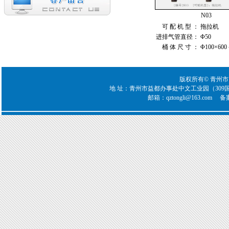
N03
可 配 机 型 ：
拖拉机
进排气管直径：
Φ50
桶 体 尺 寸 ：
Φ100×600
版权所有© 青州
地 址：青州市益都办事处中文工业园（309国道青州段西首
邮箱：qztongli@163.com 